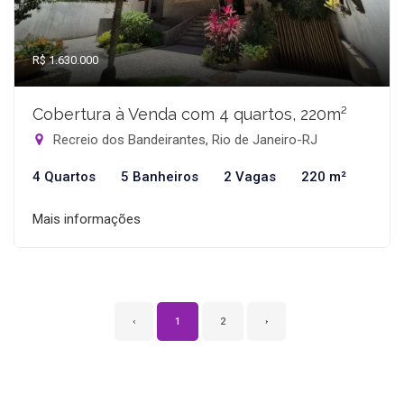
R$ 1.630.000
Cobertura à Venda com 4 quartos, 220m²
Recreio dos Bandeirantes, Rio de Janeiro-RJ
4 Quartos
5 Banheiros
2 Vagas
220 m²
Mais informações
‹
1
2
›