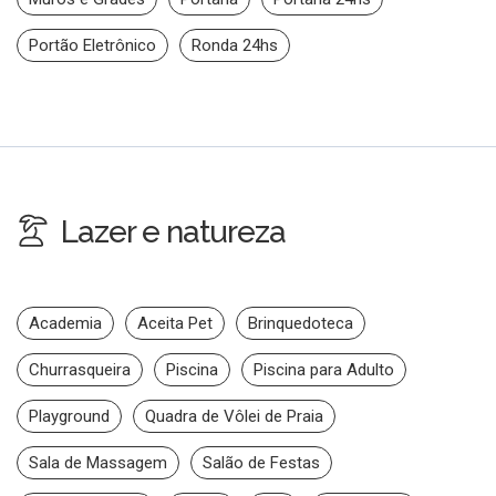
Portão Eletrônico
Ronda 24hs
Lazer e natureza
Academia
Aceita Pet
Brinquedoteca
Churrasqueira
Piscina
Piscina para Adulto
Playground
Quadra de Vôlei de Praia
Sala de Massagem
Salão de Festas