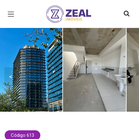
Página inicial
<
>
Código 613