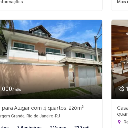
informações
Mais 
7.000
R$ 
/mês
 para Alugar com 4 quartos, 220m²
Casa
quar
rgem Grande, Rio de Janeiro-RJ
Re
rtos
7 Banheiros
2 Vagas
220 m²