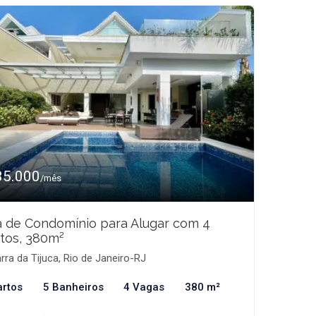
35.000
/mês
 de Condomínio para Alugar com 4
tos, 380m²
rra da Tijuca, Rio de Janeiro-RJ
artos
5 Banheiros
4 Vagas
380 m²