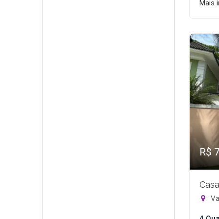
Mais 
R$ 
Casa
Va
4 Qua