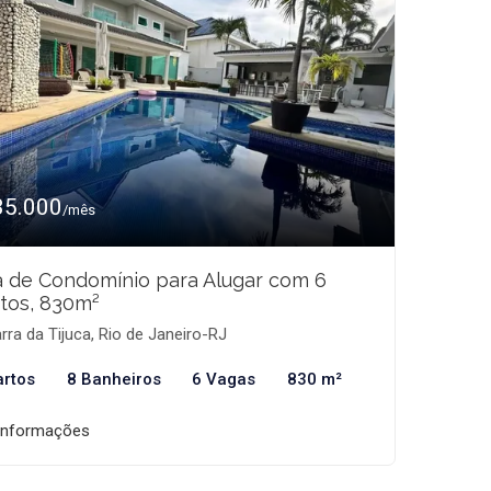
35.000
/mês
 de Condomínio para Alugar com 6
tos, 830m²
rra da Tijuca, Rio de Janeiro-RJ
artos
8 Banheiros
6 Vagas
830 m²
informações