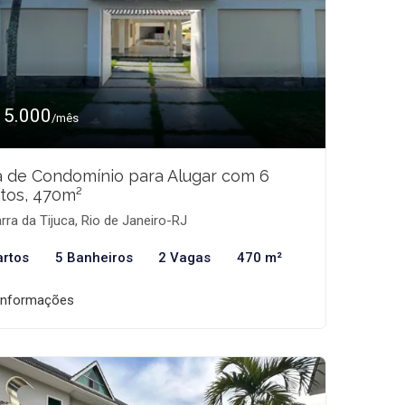
15.000
/mês
 de Condomínio para Alugar com 6
tos, 470m²
rra da Tijuca, Rio de Janeiro-RJ
artos
5 Banheiros
2 Vagas
470 m²
informações