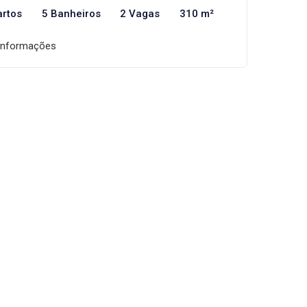
artos
5 Banheiros
2 Vagas
310 m²
informações