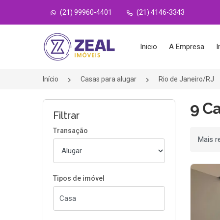
(21) 99960-4401
(21) 4146-3343
Página inicial
Inicio
A Empresa
I
Início
Casas para alugar
Rio de Janeiro/RJ
9 Ca
Filtrar
Transação
Ordenar
Tipos de imóvel