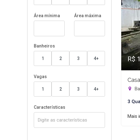
Área mínima
Área máxima
Banheiros
R$ 
1
2
3
4+
Vagas
Casa
Ban
1
2
3
4+
3 Qua
Características
Mais 