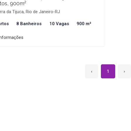
tos, 900m²
ra da Tijuca, Rio de Janeiro-RJ
rtos
8 Banheiros
10 Vagas
900 m²
informações
‹
1
›