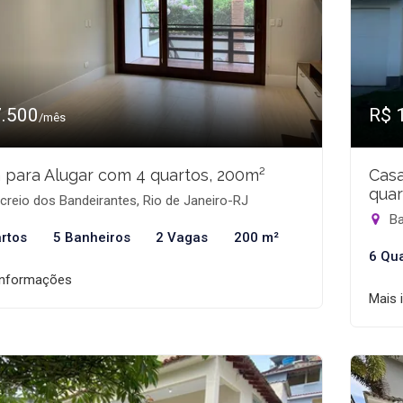
7.500
R$ 
/mês
 para Alugar com 4 quartos, 200m²
Casa
quar
reio dos Bandeirantes, Rio de Janeiro-RJ
Ba
rtos
5 Banheiros
2 Vagas
200 m²
6 Qu
informações
Mais 