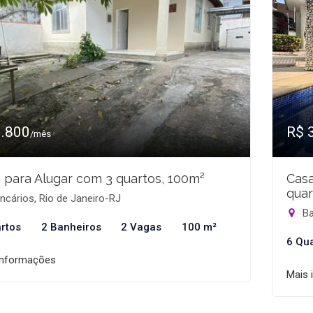
1.800
R$ 
/mês
 para Alugar com 3 quartos, 100m²
Casa
quar
cários, Rio de Janeiro-RJ
Ba
rtos
2 Banheiros
2 Vagas
100 m²
6 Qu
informações
Mais 