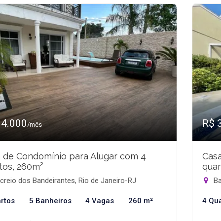
14.000
R$ 
/mês
 de Condomínio para Alugar com 4
Casa
tos, 260m²
quar
reio dos Bandeirantes, Rio de Janeiro-RJ
Ba
rtos
5 Banheiros
4 Vagas
260 m²
4 Qu