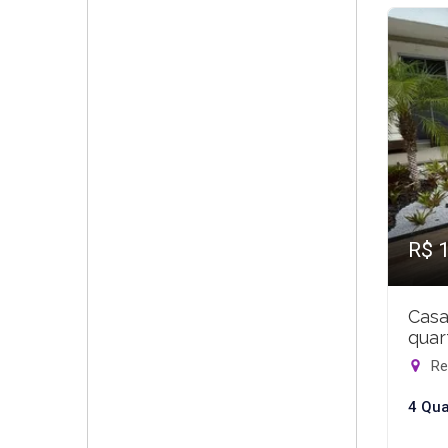
R$ 
Casa
quar
Rec
4 Qua