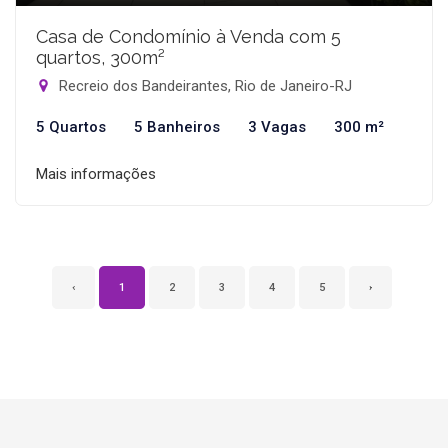
Casa de Condomínio à Venda com 5
quartos, 300m²
Recreio dos Bandeirantes, Rio de Janeiro-RJ
5 Quartos
5 Banheiros
3 Vagas
300 m²
Mais informações
‹
1
2
3
4
5
›