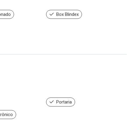
onado
Box Blindex
Portaria
trônico