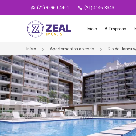
(21) 99960-4401
(21) 4146-3343
Página inicial
Inicio
A Empresa
I
Início
Apartamentos à venda
Rio de Janeir
<