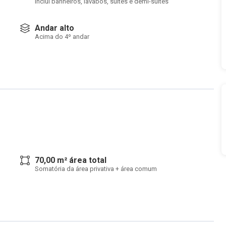
Inclui banheiros, lavabos, suítes e demi-suítes
Andar alto
Acima do 4º andar
70,00 m² área total
Somatória da área privativa + área comum