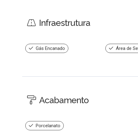
Infraestrutura
Gás Encanado
Área de Se
Acabamento
Porcelanato