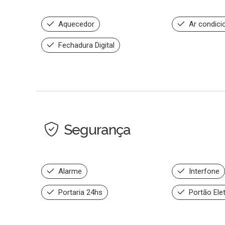
Aquecedor
Ar condici
Fechadura Digital
Segurança
Alarme
Interfone
Portaria 24hs
Portão Ele