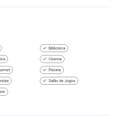
Biblioteca
ira
Cinema
urmet
Piscina
estas
Salão de Jogos
zer