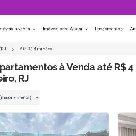
móveis a venda
Imóveis para Alugar
Lançamentos
An
o/RJ
Até R$ 4 milhões
Apartamentos à Venda até R$ 4
iro, RJ
 por