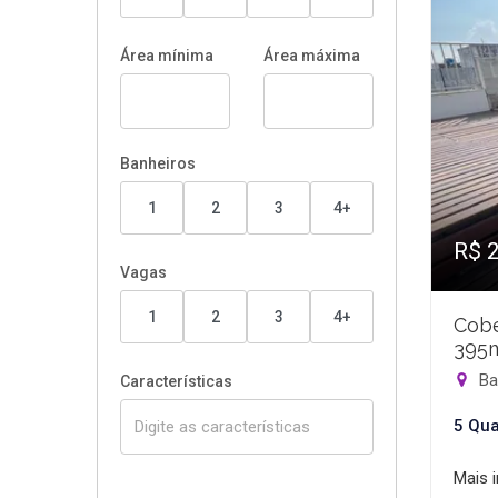
Área mínima
Área máxima
Banheiros
1
2
3
4+
R$ 
Vagas
1
2
3
4+
Cobe
395
Bar
Características
5 Qua
Mais 