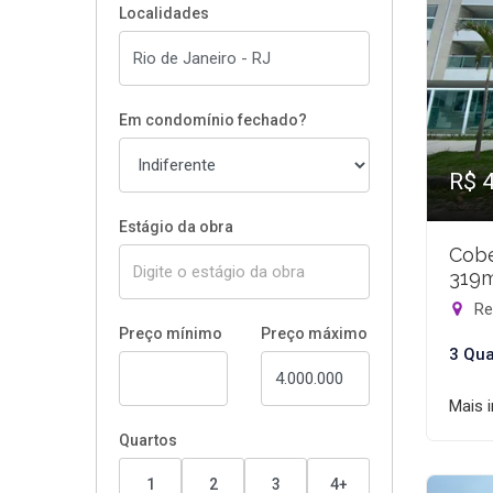
Localidades
Em condomínio fechado?
R$ 
Estágio da obra
Cobe
319
Rec
Preço mínimo
Preço máximo
3 Qua
Mais 
Quartos
1
2
3
4+