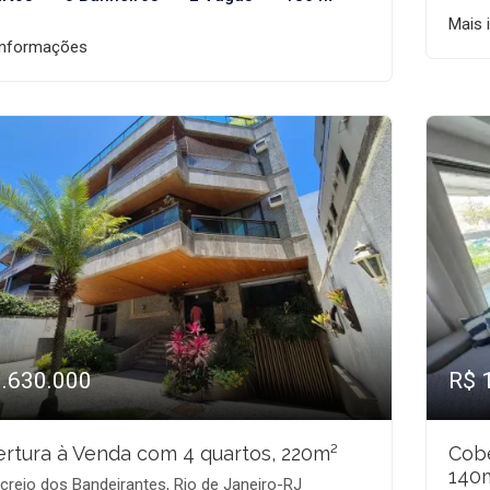
Mais 
informações
1.630.000
R$ 
rtura à Venda com 4 quartos, 220m²
Cobe
140
reio dos Bandeirantes, Rio de Janeiro-RJ