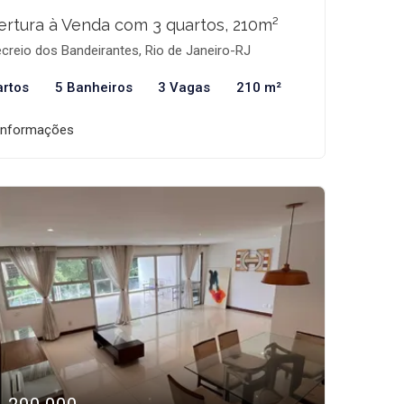
rtura à Venda com 3 quartos, 210m²
creio dos Bandeirantes, Rio de Janeiro-RJ
artos
5 Banheiros
3 Vagas
210 m²
informações