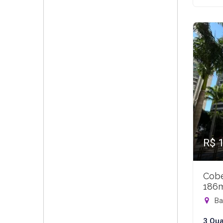
R$ 
Cobe
186
Bar
3 Qua