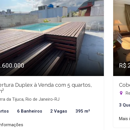
2.600.000
R$ 
rtura Duplex à Venda com 5 quartos,
Cobe
m²
Re
ra da Tijuca, Rio de Janeiro-RJ
3 Qu
rtos
6 Banheiros
2 Vagas
395 m²
Mais 
informações