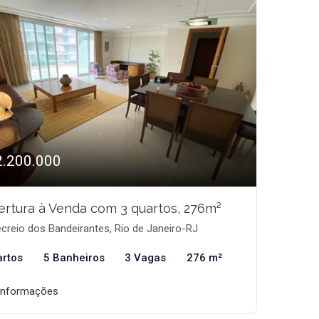
2.200.000
rtura à Venda com 3 quartos, 276m²
creio dos Bandeirantes, Rio de Janeiro-RJ
artos
5 Banheiros
3 Vagas
276 m²
informações