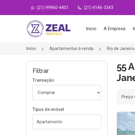
(21) 99960-4401
(21) 4146-3343
Página inicial
Inicio
A Empresa
I
Início
Apartamentos à venda
Rio de Janeir
55 
Filtrar
Jane
Transação
Ordenar
Tipos de imóvel