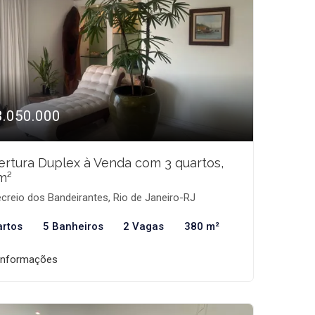
3.050.000
rtura Duplex à Venda com 3 quartos,
m²
creio dos Bandeirantes, Rio de Janeiro-RJ
artos
5 Banheiros
2 Vagas
380 m²
informações