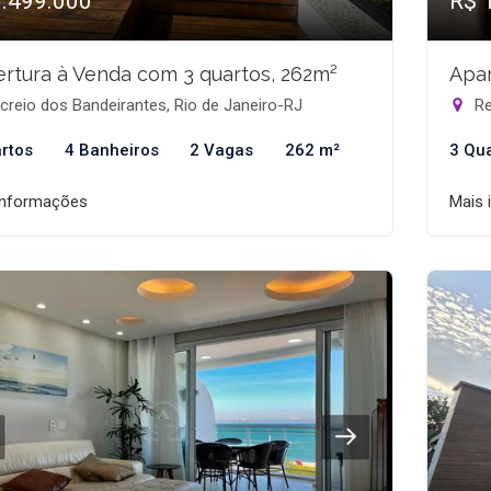
1.499.000
R$ 
rtura à Venda com 3 quartos, 262m²
Apar
reio dos Bandeirantes, Rio de Janeiro-RJ
Re
rtos
4 Banheiros
2 Vagas
262 m²
3 Qu
informações
Mais 