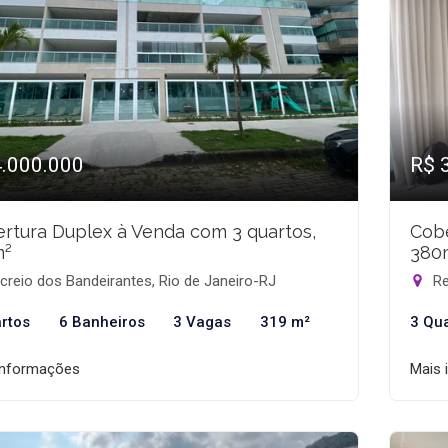
4.000.000
R$ 
rtura Duplex à Venda com 3 quartos,
Cobe
m²
380
reio dos Bandeirantes, Rio de Janeiro-RJ
Re
rtos
6 Banheiros
3 Vagas
319 m²
3 Qu
informações
Mais 