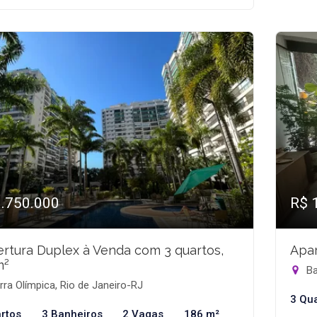
1.750.000
R$ 
rtura Duplex à Venda com 3 quartos,
Apar
m²
Ba
ra Olímpica, Rio de Janeiro-RJ
3 Qu
rtos
3 Banheiros
2 Vagas
186 m²