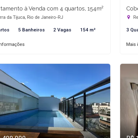
tamento à Venda com 4 quartos, 154m²
Cobe
ra da Tijuca, Rio de Janeiro-RJ
Re
rtos
5 Banheiros
2 Vagas
154 m²
3 Qu
informações
Mais 