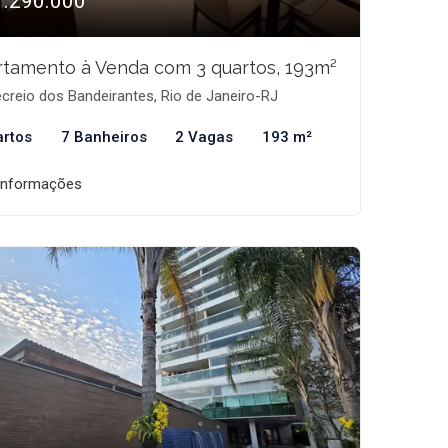
1.290.000
tamento à Venda com 3 quartos, 193m²
creio dos Bandeirantes, Rio de Janeiro-RJ
artos
7 Banheiros
2 Vagas
193 m²
informações