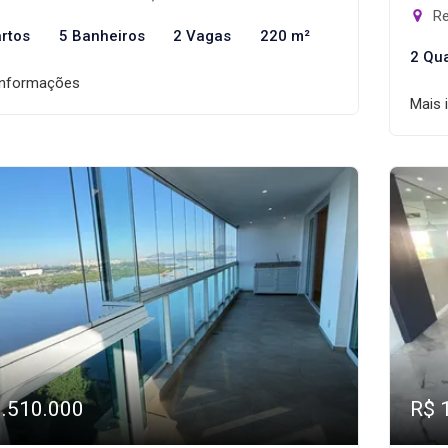
Re
rtos
5 Banheiros
2 Vagas
220 m²
2 Qu
informações
Mais 
1.510.000
R$ 