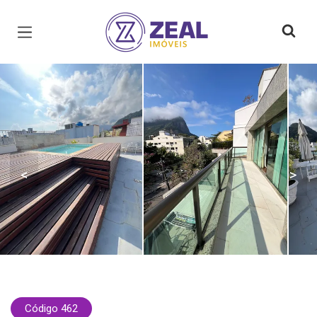
Página inicial
<
>
Código 462