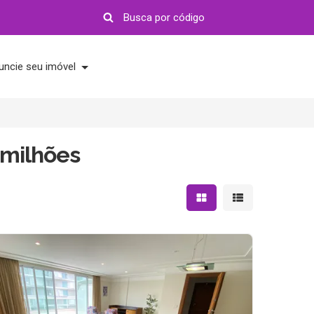
uncie seu imóvel
 milhões
Mostrar resultados em 
Mostrar resultad