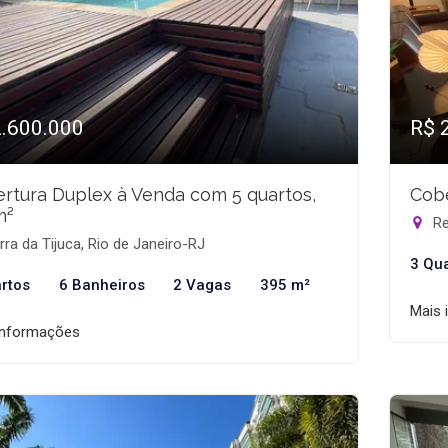
2.600.000
R$ 
rtura Duplex à Venda com 5 quartos,
Cobe
m²
Re
ra da Tijuca, Rio de Janeiro-RJ
3 Qu
rtos
6 Banheiros
2 Vagas
395 m²
Mais 
informações