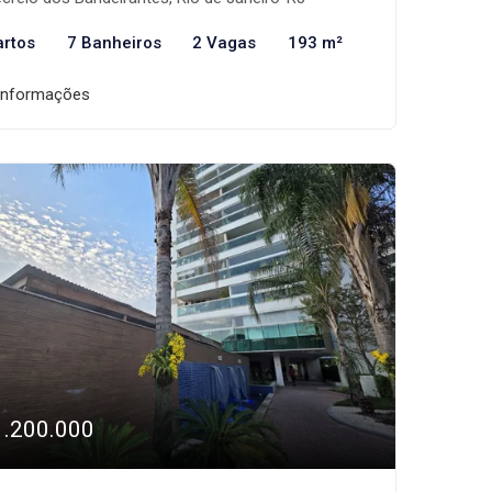
artos
7 Banheiros
2 Vagas
193 m²
informações
1.200.000