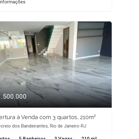
informações
1.500.000
rtura à Venda com 3 quartos, 210m²
creio dos Bandeirantes, Rio de Janeiro-RJ
artos
5 Banheiros
3 Vagas
210 m²