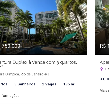
1.750.000
R$ 
rtura Duplex à Venda com 3 quartos,
Apar
m²
Ba
ra Olímpica, Rio de Janeiro-RJ
3 Qu
rtos
3 Banheiros
2 Vagas
186 m²
Mais 
informações