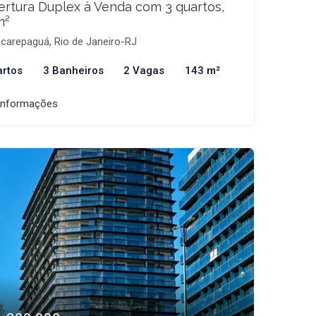
rtura Duplex à Venda com 3 quartos,
m²
carepaguá, Rio de Janeiro-RJ
artos
3 Banheiros
2 Vagas
143 m²
informações