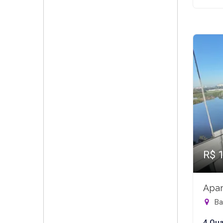
R$ 
Apar
Bar
4 Qua