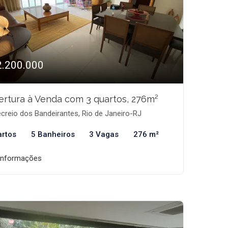
2.200.000
rtura à Venda com 3 quartos, 276m²
creio dos Bandeirantes, Rio de Janeiro-RJ
artos
5 Banheiros
3 Vagas
276 m²
informações