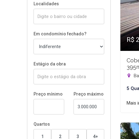
Localidades
Em condomínio fechado?
R$ 
Cobe
Estágio da obra
395
Bar
5 Qua
Preço mínimo
Preço máximo
Mais 
Quartos
1
2
3
4+