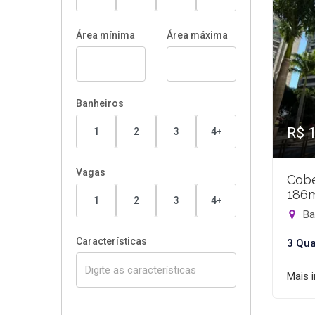
Área mínima
Área máxima
Banheiros
R$ 
1
2
3
4+
Vagas
Cobe
186
1
2
3
4+
Bar
Características
3 Qua
Mais 