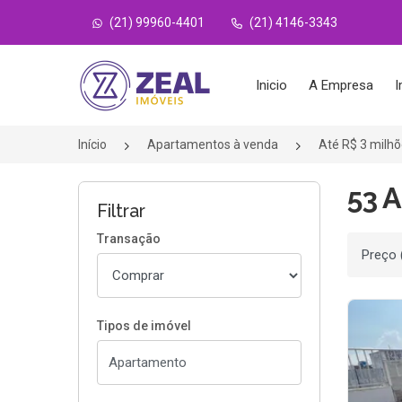
(21) 99960-4401
(21) 4146-3343
Página inicial
Inicio
A Empresa
I
Início
Apartamentos à venda
Até R$ 3 milh
53 
Filtrar
Transação
Ordenar
Tipos de imóvel