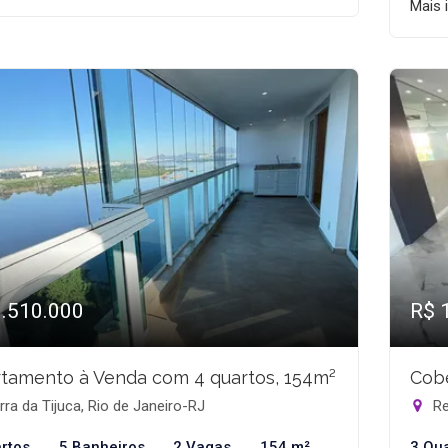
Mais 
1.510.000
R$ 
tamento à Venda com 4 quartos, 154m²
Cobe
ra da Tijuca, Rio de Janeiro-RJ
Re
rtos
5 Banheiros
2 Vagas
154 m²
3 Qu