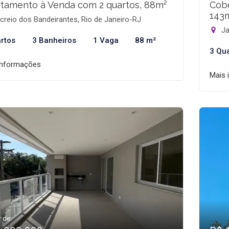
tamento à Venda com 2 quartos, 88m²
Cobe
143
reio dos Bandeirantes, Rio de Janeiro-RJ
Ja
rtos
3 Banheiros
1 Vaga
88 m²
3 Qu
informações
Mais 
r de: