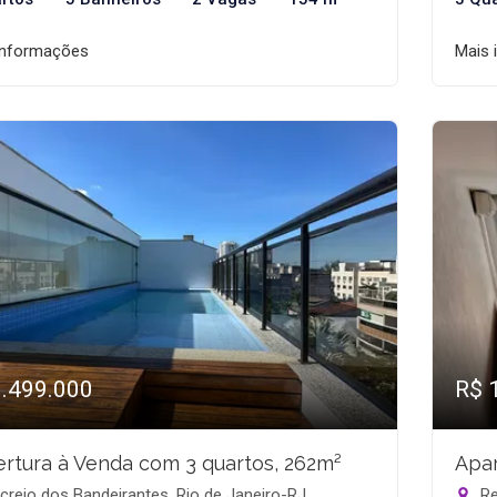
informações
Mais 
1.499.000
R$ 
rtura à Venda com 3 quartos, 262m²
Apar
reio dos Bandeirantes, Rio de Janeiro-RJ
Re