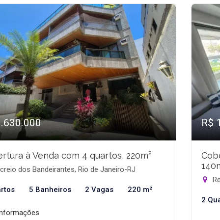
1.630.000
R$ 
rtura à Venda com 4 quartos, 220m²
Cobe
140
reio dos Bandeirantes, Rio de Janeiro-RJ
Re
rtos
5 Banheiros
2 Vagas
220 m²
2 Qu
informações