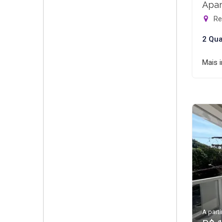
Apar
Rec
2 Qua
Mais 
A parti