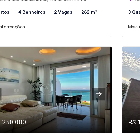
rtos
4 Banheiros
2 Vagas
262 m²
3 Qu
informações
Mais 
1.250.000
R$ 