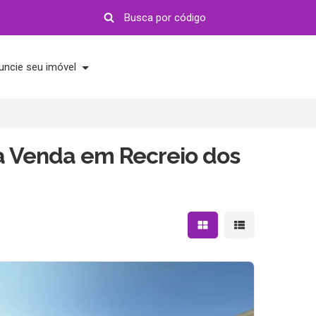
uncie seu imóvel
à Venda em Recreio dos
Mostrar resultados em 
Mostrar resultad