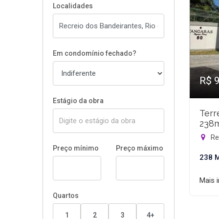
Localidades
Em condomínio fechado?
R$ 
Estágio da obra
Terr
238
Rec
Preço mínimo
Preço máximo
238 
Mais 
Quartos
1
2
3
4+