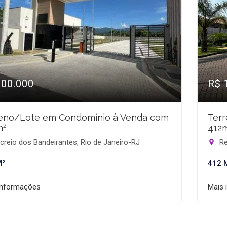
900.000
R$ 
eno/Lote em Condomínio à Venda com
Ter
m²
412
reio dos Bandeirantes, Rio de Janeiro-RJ
Re
M²
412 
informações
Mais 