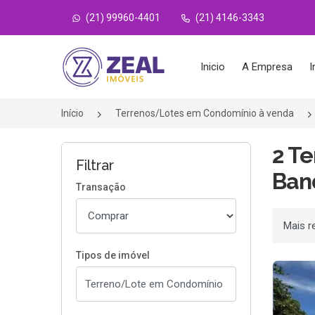
(21) 99960-4401
(21) 4146-3343
Página inicial
Inicio
A Empresa
I
Início
Terrenos/Lotes em Condomínio à venda
2 T
Filtrar
Band
Transação
Ordenar
Tipos de imóvel