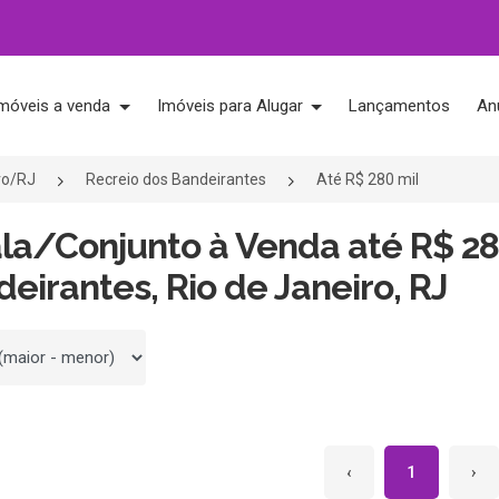
móveis a venda
Imóveis para Alugar
Lançamentos
An
ro/RJ
Recreio dos Bandeirantes
Até R$ 280 mil
ala/Conjunto à Venda até R$ 28
eirantes, Rio de Janeiro, RJ
 por
‹
1
›