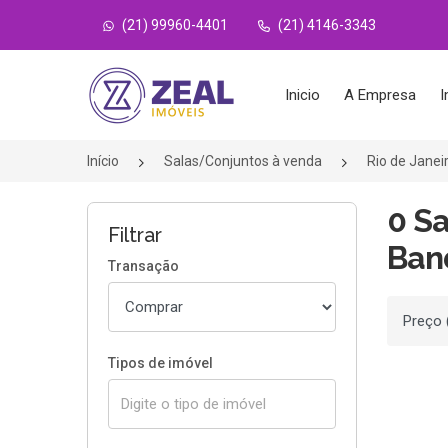
(21) 99960-4401
(21) 4146-3343
Página inicial
Inicio
A Empresa
I
Início
Salas/Conjuntos à venda
Rio de Janei
0 S
Filtrar
Band
Transação
Ordenar
Tipos de imóvel