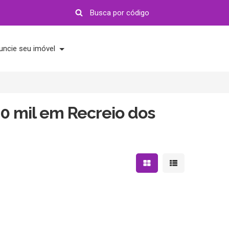
uncie seu imóvel
0 mil em Recreio dos
Mostrar resultados em 
Mostrar resultad