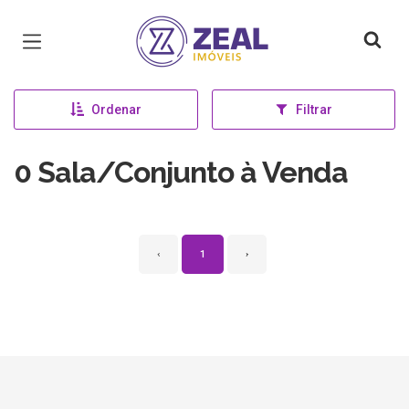
Página inicial
Ordenar
Filtrar
0 Sala/Conjunto à Venda
‹
1
›