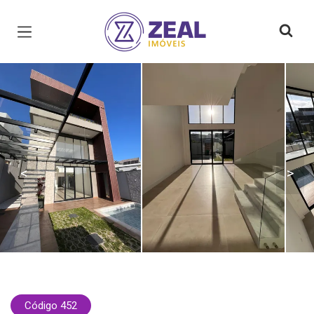
Página inicial
<
>
Código 452