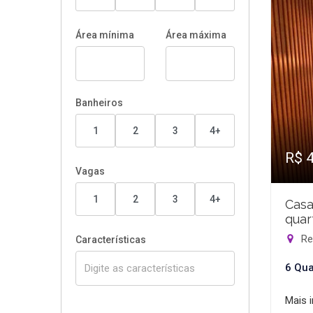
Área mínima
Área máxima
Banheiros
1
2
3
4+
R$ 
Vagas
1
2
3
4+
Casa
quar
Rec
Características
6 Qua
Mais 