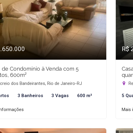
2.650.000
R$ 
 de Condomínio à Venda com 5
Cas
tos, 600m²
quar
reio dos Bandeirantes, Rio de Janeiro-RJ
Re
rtos
3 Banheiros
3 Vagas
600 m²
5 Qu
informações
Mais 