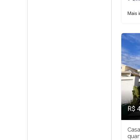
Mais 
R$ 
Casa
quar