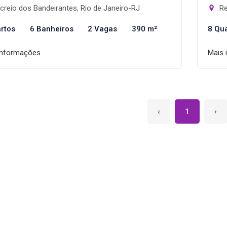
reio dos Bandeirantes, Rio de Janeiro-RJ
Re
rtos
6 Banheiros
2 Vagas
390 m²
8 Qu
informações
Mais 
‹
1
›