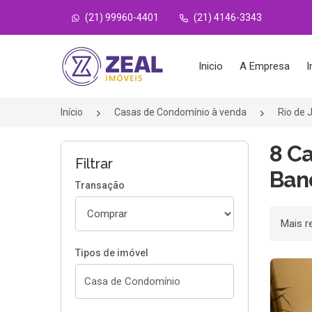
(21) 99960-4401
(21) 4146-3343
Página inicial
Inicio
A Empresa
I
Início
Casas de Condomínio à venda
Rio de 
8 C
Filtrar
Band
Transação
Ordenar
Tipos de imóvel