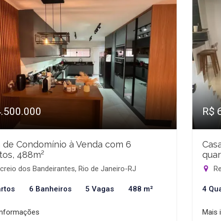
4.500.000
R$ 
 de Condomínio à Venda com 6
Cas
tos, 488m²
quar
reio dos Bandeirantes, Rio de Janeiro-RJ
Re
rtos
6 Banheiros
5 Vagas
488 m²
4 Qu
informações
Mais 