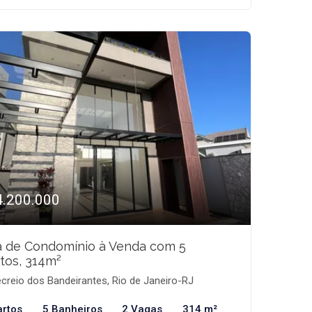
4.200.000
a de Condomínio à Venda com 5
tos, 314m²
creio dos Bandeirantes, Rio de Janeiro-RJ
artos
5 Banheiros
2 Vagas
314 m²