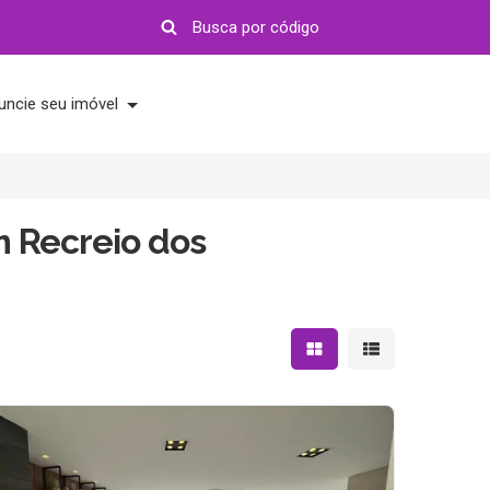
uncie seu imóvel
 Recreio dos
Mostrar resultados em 
Mostrar resultad