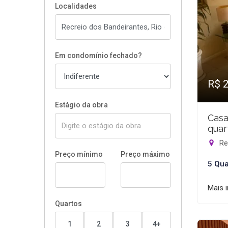
Localidades
Em condomínio fechado?
R$ 
Estágio da obra
Casa
quar
Rec
Preço mínimo
Preço máximo
5 Qua
Mais 
Quartos
1
2
3
4+