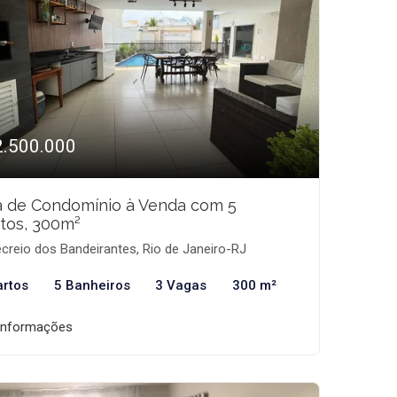
2.500.000
a de Condomínio à Venda com 5
tos, 300m²
creio dos Bandeirantes, Rio de Janeiro-RJ
artos
5 Banheiros
3 Vagas
300 m²
informações