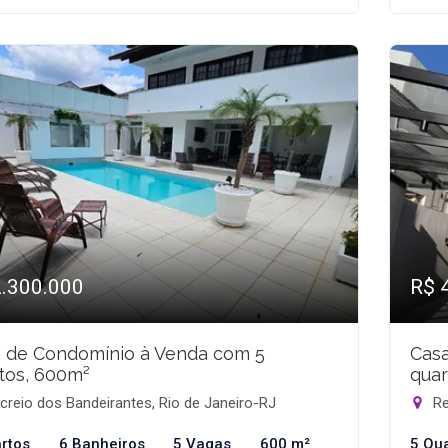
2.300.000
R$ 
 de Condomínio à Venda com 5
Cas
tos, 600m²
quar
reio dos Bandeirantes, Rio de Janeiro-RJ
Re
rtos
6 Banheiros
5 Vagas
600 m²
5 Qu