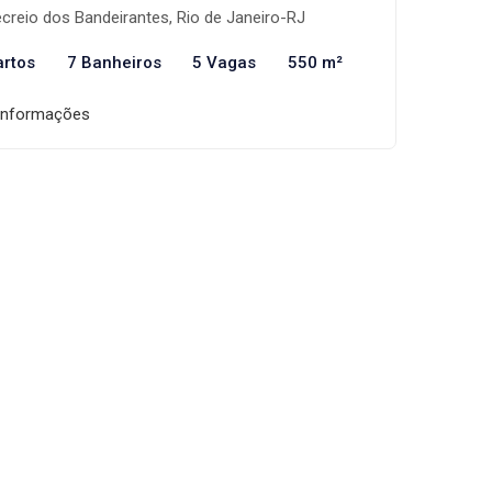
creio dos Bandeirantes, Rio de Janeiro-RJ
artos
7 Banheiros
5 Vagas
550 m²
informações