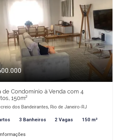
600.000
a de Condomínio à Venda com 4
tos, 150m²
creio dos Bandeirantes, Rio de Janeiro-RJ
artos
3 Banheiros
2 Vagas
150 m²
informações