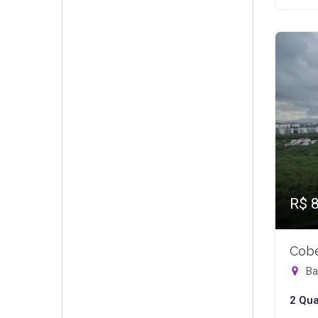
R$ 
Cobe
Bar
2 Qua