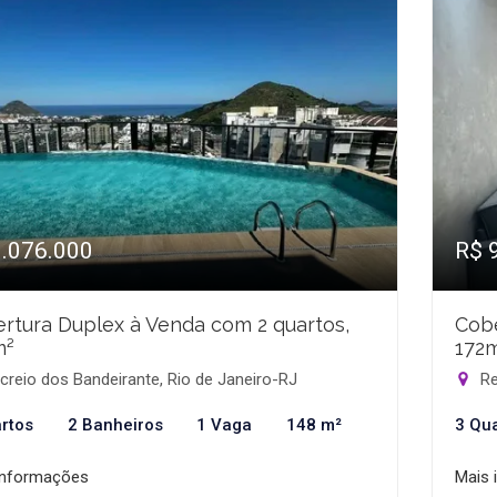
1.076.000
R$ 
rtura Duplex à Venda com 2 quartos,
Cobe
m²
172
reio dos Bandeirante, Rio de Janeiro-RJ
Re
rtos
2 Banheiros
1 Vaga
148 m²
3 Qu
informações
Mais 