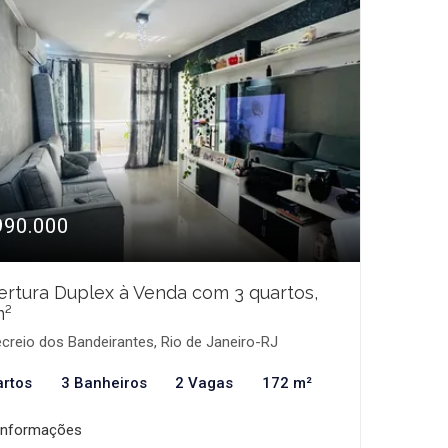
990.000
rtura Duplex à Venda com 3 quartos,
m²
creio dos Bandeirantes, Rio de Janeiro-RJ
artos
3 Banheiros
2 Vagas
172 m²
informações