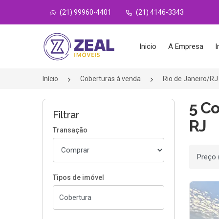
(21) 99960-4401
(21) 4146-3343
Página inicial
Inicio
A Empresa
I
Início
Coberturas à venda
Rio de Janeiro/RJ
5 Co
Filtrar
RJ
Transação
Ordenar
Tipos de imóvel