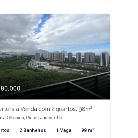
880.000
rtura à Venda com 2 quartos, 98m²
ra Olímpica, Rio de Janeiro-RJ
rtos
2 Banheiros
1 Vaga
98 m²