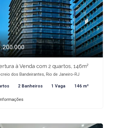
1.200.000
rtura à Venda com 2 quartos, 146m²
creio dos Bandeirantes, Rio de Janeiro-RJ
artos
2 Banheiros
1 Vaga
146 m²
informações