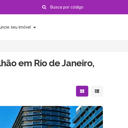
uncie seu imóvel
lhão em Rio de Janeiro,
Mostrar resultados em 
Mostrar resultad