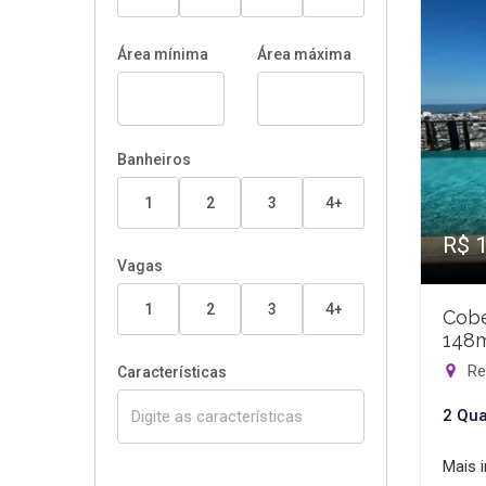
Área mínima
Área máxima
Banheiros
1
2
3
4+
R$ 
Vagas
1
2
3
4+
Cobe
148
Rec
Características
2 Qua
Mais 