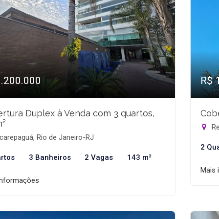
1.200.000
R$ 
rtura Duplex à Venda com 3 quartos,
Cobe
m²
Re
carepaguá, Rio de Janeiro-RJ
2 Qu
rtos
3 Banheiros
2 Vagas
143 m²
Mais 
informações