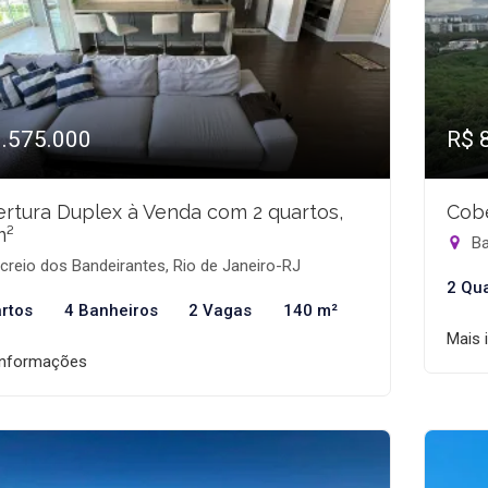
1.575.000
R$ 
rtura Duplex à Venda com 2 quartos,
Cobe
m²
Ba
reio dos Bandeirantes, Rio de Janeiro-RJ
2 Qu
rtos
4 Banheiros
2 Vagas
140 m²
Mais 
informações