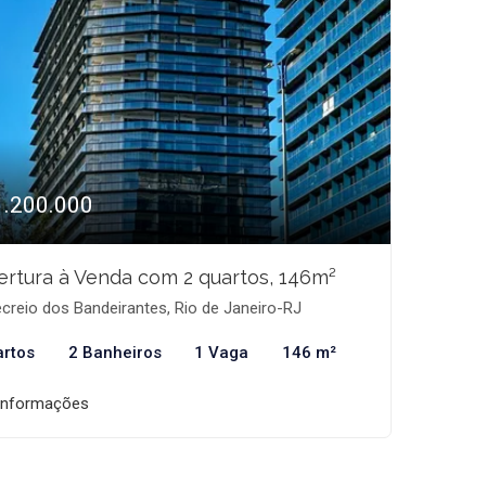
1.200.000
rtura à Venda com 2 quartos, 146m²
creio dos Bandeirantes, Rio de Janeiro-RJ
artos
2 Banheiros
1 Vaga
146 m²
informações