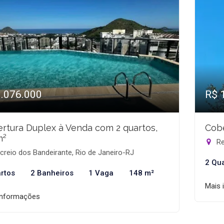
1.076.000
R$ 
rtura Duplex à Venda com 2 quartos,
Cobe
m²
Re
reio dos Bandeirante, Rio de Janeiro-RJ
2 Qu
rtos
2 Banheiros
1 Vaga
148 m²
Mais 
informações