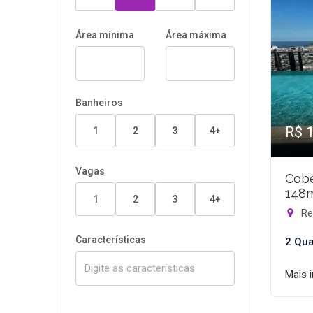
Área mínima
Área máxima
Banheiros
R$ 
1
2
3
4+
Vagas
Cobe
148
1
2
3
4+
Rec
Características
2 Qua
Mais 