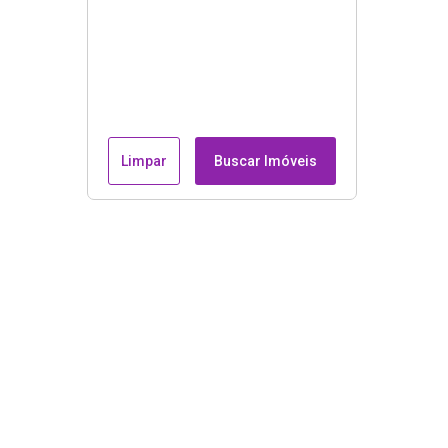
Limpar
Buscar Imóveis
Endereço e contatos
Avenida Guilherme de Almeida, nº 51, sala 205 - Recrei
dos Bandeirantes, Rio de Janeiro/RJ, CEP : 22790-100.