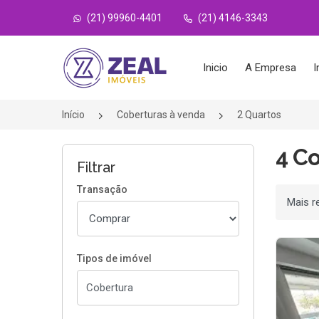
(21) 99960-4401
(21) 4146-3343
Página inicial
Inicio
A Empresa
I
Início
Coberturas à venda
2 Quartos
4 C
Filtrar
Transação
Ordenar
Tipos de imóvel