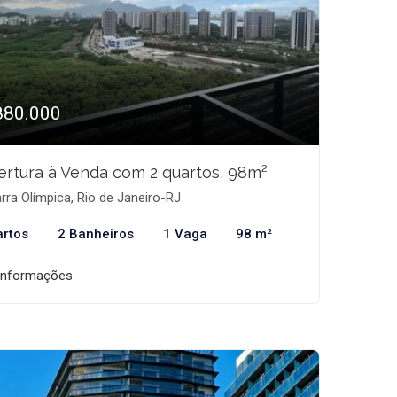
880.000
rtura à Venda com 2 quartos, 98m²
rra Olímpica, Rio de Janeiro-RJ
artos
2 Banheiros
1 Vaga
98 m²
informações