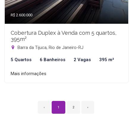
R$ 2.600.000
Cobertura Duplex à Venda com 5 quartos,
395m²
Barra da Tijuca, Rio de Janeiro-RJ
5 Quartos
6 Banheiros
2 Vagas
395 m²
Mais informações
‹
1
2
›