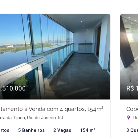
1.510.000
R$ 
tamento à Venda com 4 quartos, 154m²
Cobe
ra da Tijuca, Rio de Janeiro-RJ
Re
rtos
5 Banheiros
2 Vagas
154 m²
3 Qu