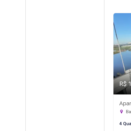
R$ 
Apar
Bar
4 Qua