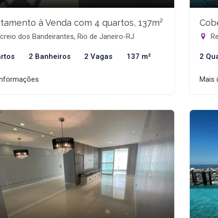
tamento à Venda com 4 quartos, 137m²
Cobe
reio dos Bandeirantes, Rio de Janeiro-RJ
Re
rtos
2 Banheiros
2 Vagas
137 m²
2 Qu
informações
Mais 