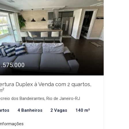
1.575.000
rtura Duplex à Venda com 2 quartos,
m²
creio dos Bandeirantes, Rio de Janeiro-RJ
artos
4 Banheiros
2 Vagas
140 m²
informações