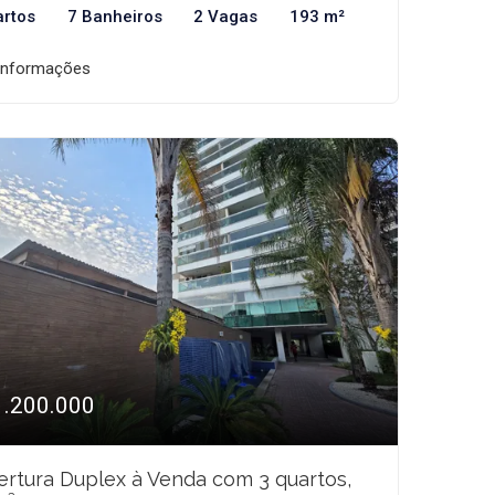
artos
7 Banheiros
2 Vagas
193 m²
informações
1.200.000
rtura Duplex à Venda com 3 quartos,