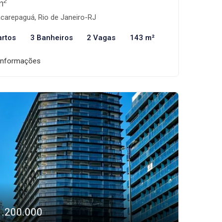
m²
carepaguá, Rio de Janeiro-RJ
artos
3 Banheiros
2 Vagas
143 m²
informações
1.200.000