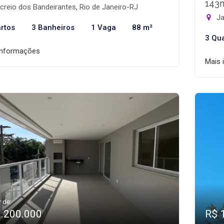
143
reio dos Bandeirantes, Rio de Janeiro-RJ
Ja
rtos
3 Banheiros
1 Vaga
88 m²
3 Qu
informações
Mais 
r de:
1.200.000
R$ 