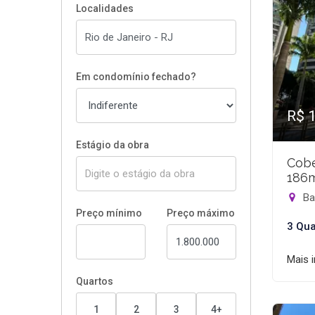
Localidades
Em condomínio fechado?
R$ 
Estágio da obra
Cobe
186
Bar
Preço mínimo
Preço máximo
3 Qua
Mais 
Quartos
1
2
3
4+