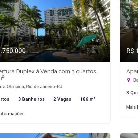
1.750.000
R$ 
rtura Duplex à Venda com 3 quartos,
Apar
m²
Ba
ra Olímpica, Rio de Janeiro-RJ
3 Qu
rtos
3 Banheiros
2 Vagas
186 m²
Mais 
informações