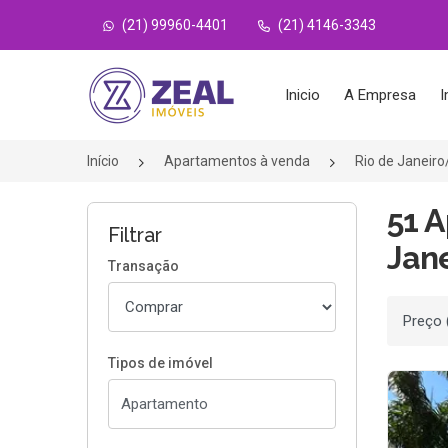
(21) 99960-4401
(21) 4146-3343
Página inicial
Inicio
A Empresa
I
Início
Apartamentos à venda
Rio de Janeir
51 
Filtrar
Jane
Transação
Ordenar
Tipos de imóvel