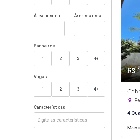
Área mínima
Área máxima
Banheiros
1
2
3
4+
R$ 
Vagas
1
2
3
4+
Cobe
Rec
Características
4 Qua
Mais 