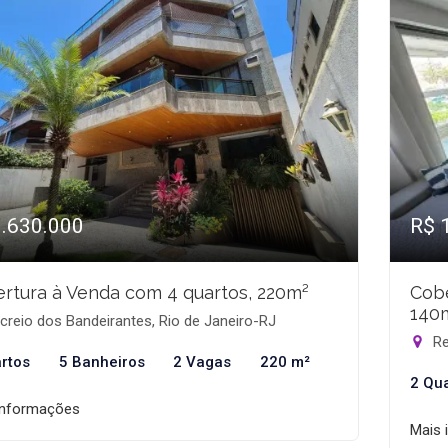
1.630.000
R$ 
rtura à Venda com 4 quartos, 220m²
Cobe
140
reio dos Bandeirantes, Rio de Janeiro-RJ
Re
rtos
5 Banheiros
2 Vagas
220 m²
2 Qu
informações
Mais 