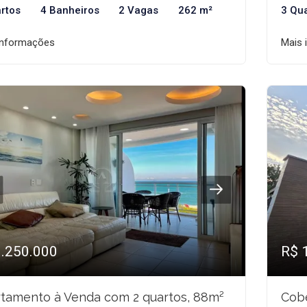
rtos
4 Banheiros
2 Vagas
262 m²
3 Qu
informações
Mais 
1.250.000
R$ 
tamento à Venda com 2 quartos, 88m²
Cobe