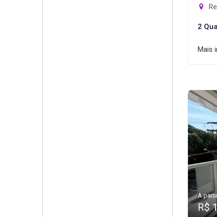
Rec
2 Qua
Mais 
A parti
R$ 