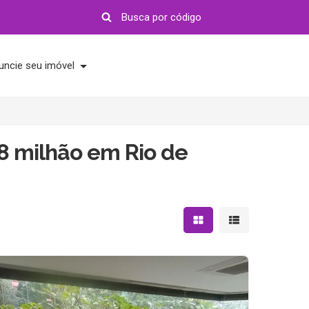
uncie seu imóvel
8 milhão em Rio de
Mostrar resultados em 
Mostrar resultad