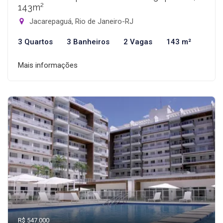
143m²
Jacarepaguá, Rio de Janeiro-RJ
3 Quartos
3 Banheiros
2 Vagas
143 m²
Mais informações
R$ 547.000