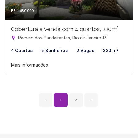
R$ 1.630.000
Cobertura à Venda com 4 quartos, 220m²
Recreio dos Bandeirantes, Rio de Janeiro-RJ
4 Quartos
5 Banheiros
2 Vagas
220 m²
Mais informações
‹
1
2
›