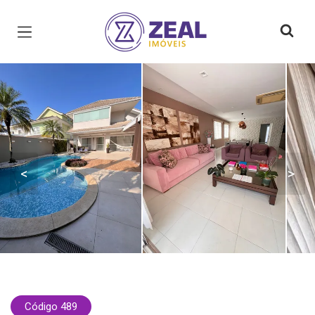
Página inicial
<
>
Código 489