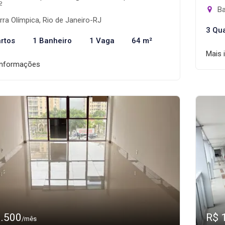
²
Ba
ra Olímpica, Rio de Janeiro-RJ
3 Qu
rtos
1 Banheiro
1 Vaga
64 m²
Mais 
informações
1.500
R$ 
/mês