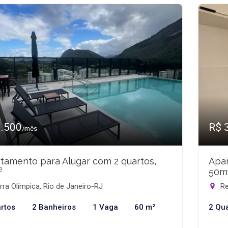
3.500
R$ 
/mês
tamento para Alugar com 2 quartos,
Apar
²
50m
ra Olímpica, Rio de Janeiro-RJ
Re
rtos
2 Banheiros
1 Vaga
60 m²
2 Qu