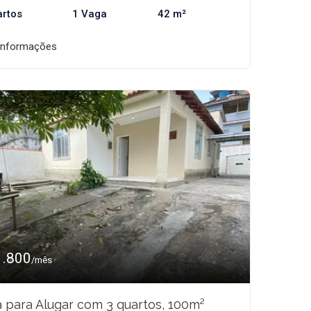
artos
1 Vaga
42 m²
informações
1.800
/mês
 para Alugar com 3 quartos, 100m²