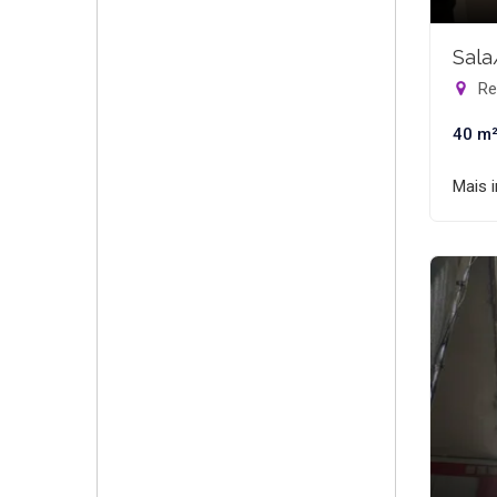
Sala
Rec
40 m
Mais 