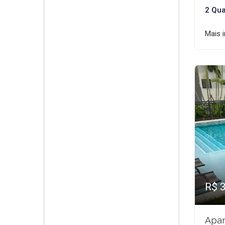
2 Qua
Mais 
R$ 
Apar