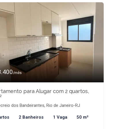
3.400
/mês
tamento para Alugar com 2 quartos,
²
creio dos Bandeirantes, Rio de Janeiro-RJ
artos
2 Banheiros
1 Vaga
50 m²