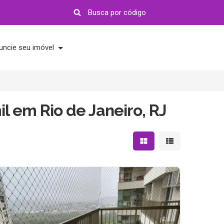
uncie seu imóvel
il em Rio de Janeiro, RJ
Mostrar resultados em 
Mostrar resultad