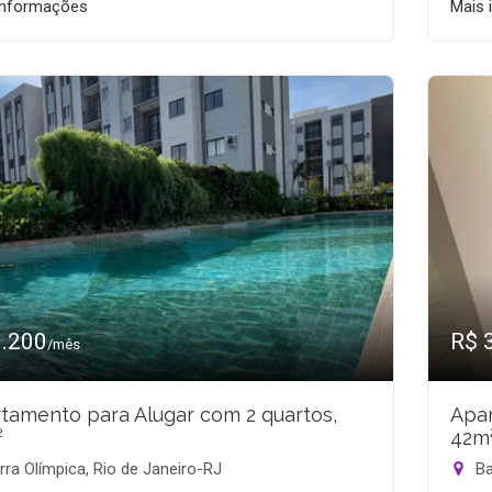
informações
Mais 
3.200
R$ 
/mês
tamento para Alugar com 2 quartos,
Apar
²
42m
ra Olímpica, Rio de Janeiro-RJ
Ba