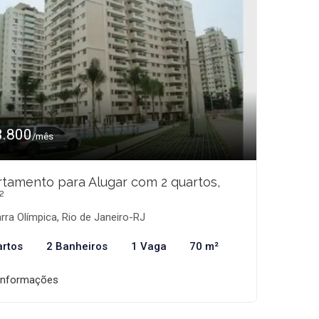
3.800
/mês
tamento para Alugar com 2 quartos,
²
rra Olímpica, Rio de Janeiro-RJ
artos
2 Banheiros
1 Vaga
70 m²
informações