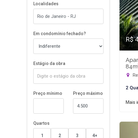
Localidades
Em condomínio fechado?
R$ 
Apar
Estágio da obra
84m
Rec
2 Qua
Preço mínimo
Preço máximo
Mais 
Quartos
1
2
3
4+