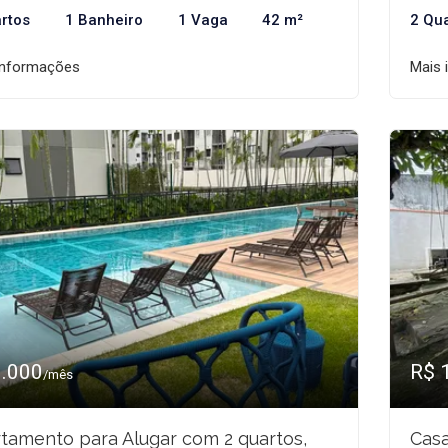
rtos
1 Banheiro
1 Vaga
42 m²
2 Qu
informações
Mais 
3.000
R$ 
/mês
tamento para Alugar com 2 quartos,
Casa