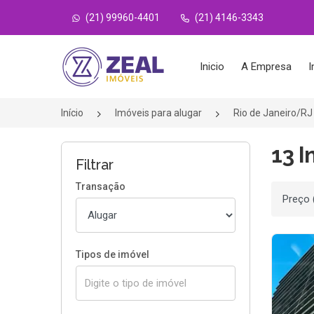
(21) 99960-4401
(21) 4146-3343
Página inicial
Inicio
A Empresa
I
Início
Imóveis para alugar
Rio de Janeiro/RJ
13 I
Filtrar
Transação
Ordenar
Tipos de imóvel