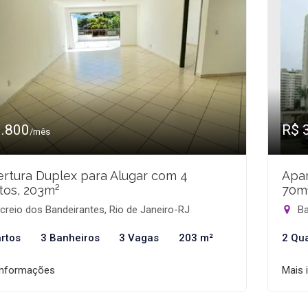
3.800
R$ 
/mês
rtura Duplex para Alugar com 4
Apar
tos, 203m²
70m
reio dos Bandeirantes, Rio de Janeiro-RJ
Ba
rtos
3 Banheiros
3 Vagas
203 m²
2 Qu
informações
Mais 