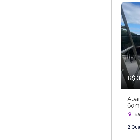
R$ 
Apar
60m
Bar
2 Qua