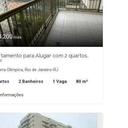
4.200
/mês
tamento para Alugar com 2 quartos,
²
rra Olímpica, Rio de Janeiro-RJ
artos
2 Banheiros
1 Vaga
80 m²
informações