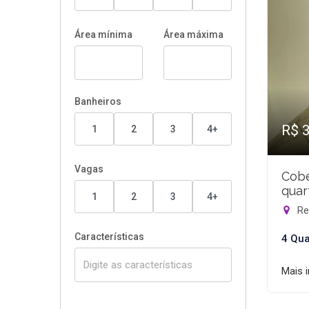
Área mínima
Área máxima
Banheiros
R$ 
1
2
3
4+
Vagas
Cobe
quar
1
2
3
4+
Rec
Características
4 Qua
Mais 