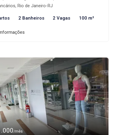
ncários, Rio de Janeiro-RJ
artos
2 Banheiros
2 Vagas
100 m²
informações
1.000
/mês