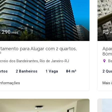
4.290
R$ 
/mês
tamento para Alugar com 2 quartos,
Apar
²
80m
reio dos Bandeirantes, Rio de Janeiro-RJ
Ba
rtos
2 Banheiros
1 Vaga
84 m²
2 Qu
informações
Mais 