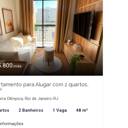
5.800
/mês
tamento para Alugar com 2 quartos,
²
rra Olímpica, Rio de Janeiro-RJ
artos
2 Banheiros
1 Vaga
48 m²
informações