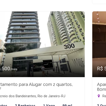
5.500
R$ 
/mês
tamento para Alugar com 2 quartos,
Apar
²
80m
reio dos Bandeirantes, Rio de Janeiro-RJ
Re
rtos
2 Banheiros
1 Vaga
99 m²
2 Qu