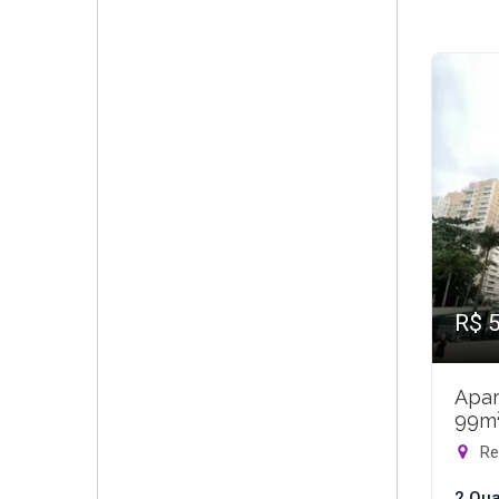
R$ 
Apar
99m
Rec
2 Qua