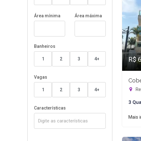
Área mínima
Área máxima
Banheiros
R$ 
1
2
3
4+
Vagas
Cobe
Rec
1
2
3
4+
3 Qua
Características
Mais 