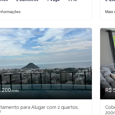
informações
Mais 
5.200
R$ 
/mês
tamento para Alugar com 2 quartos,
Cobe
²
200