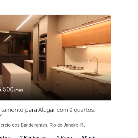
5.500
/mês
tamento para Alugar com 2 quartos,
²
creio dos Bandeirantes, Rio de Janeiro-RJ
artos
2 Banheiros
1 Vaga
80 m²