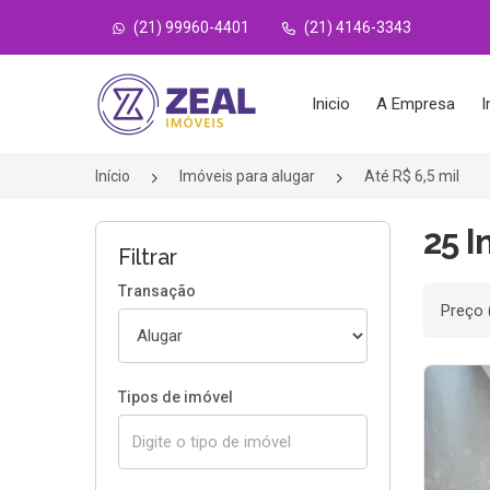
(21) 99960-4401
(21) 4146-3343
Página inicial
Inicio
A Empresa
I
Início
Imóveis para alugar
Até R$ 6,5 mil
25 I
Filtrar
Transação
Ordenar
Tipos de imóvel