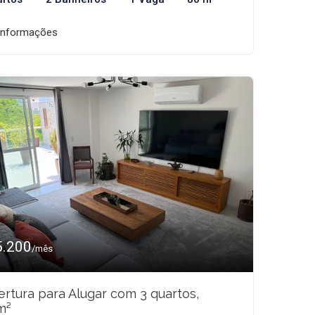
informações
5.200
/mês
rtura para Alugar com 3 quartos,
m²