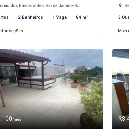
reio dos Bandeirantes, Rio de Janeiro-RJ
Re
rtos
2 Banheiros
1 Vaga
84 m²
3 Qu
informações
Mais 
5.100
R$ 
/mês