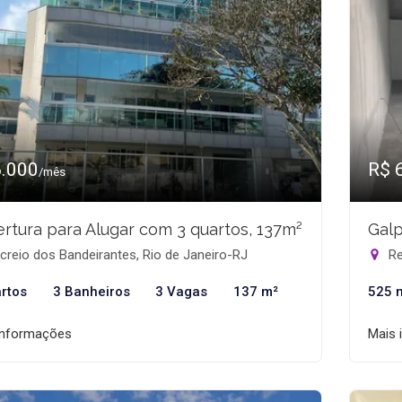
6.000
R$ 
/mês
rtura para Alugar com 3 quartos, 137m²
Galp
reio dos Bandeirantes, Rio de Janeiro-RJ
Re
rtos
3 Banheiros
3 Vagas
137 m²
525 
informações
Mais 