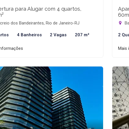
rtura para Alugar com 4 quartos,
Apar
m²
60m
reio dos Bandeirantes, Rio de Janeiro-RJ
Ba
rtos
4 Banheiros
2 Vagas
207 m²
2 Qu
informações
Mais 