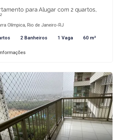
tamento para Alugar com 2 quartos,
²
rra Olímpica, Rio de Janeiro-RJ
artos
2 Banheiros
1 Vaga
60 m²
informações