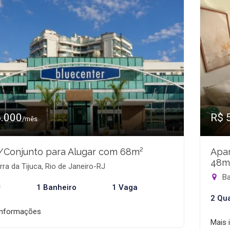
6.000
R$ 
/mês
/Conjunto para Alugar com 68m²
Apar
48m
ra da Tijuca, Rio de Janeiro-RJ
Ba
²
1 Banheiro
1 Vaga
2 Qu
informações
Mais 