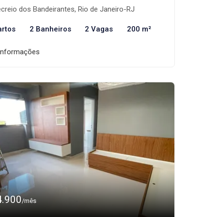
creio dos Bandeirantes, Rio de Janeiro-RJ
artos
2 Banheiros
2 Vagas
200 m²
informações
4.900
/mês