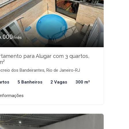
6.000
/mês
tamento para Alugar com 3 quartos,
m²
creio dos Bandeirantes, Rio de Janeiro-RJ
artos
5 Banheiros
2 Vagas
300 m²
informações