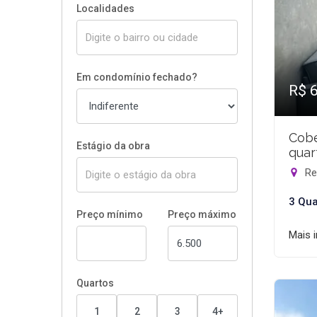
Localidades
Em condomínio fechado?
R$ 
Cobe
Estágio da obra
quar
Rec
3 Qua
Preço mínimo
Preço máximo
Mais 
Quartos
1
2
3
4+