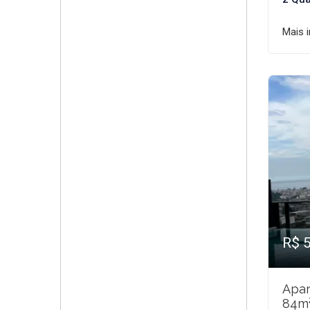
Mais 
R$ 
Apar
84m