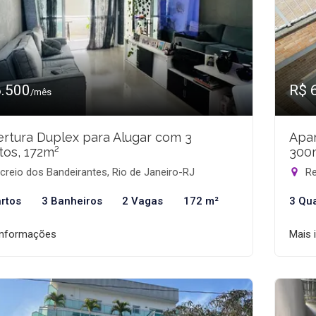
6.500
R$ 
/mês
rtura Duplex para Alugar com 3
Apar
tos, 172m²
300
reio dos Bandeirantes, Rio de Janeiro-RJ
Re
rtos
3 Banheiros
2 Vagas
172 m²
3 Qu
informações
Mais 