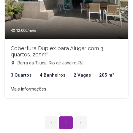
R$ 12.000
/mês
Cobertura Duplex para Alugar com 3
quartos, 205m²
Barra da Tijuca, Rio de Janeiro-RJ
3 Quartos
4 Banheiros
2 Vagas
205 m²
Mais informações
‹
1
›