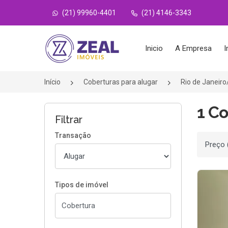
(21) 99960-4401
(21) 4146-3343
Página inicial
Inicio
A Empresa
I
Início
Coberturas para alugar
Rio de Janeir
1 Co
Filtrar
Transação
Ordenar
Tipos de imóvel