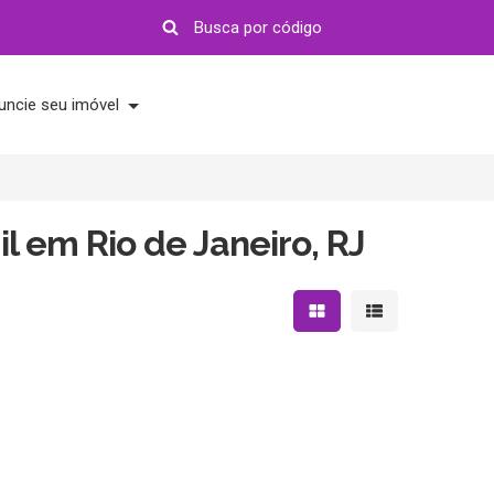
uncie seu imóvel
l em Rio de Janeiro, RJ
Mostrar resultados em 
Mostrar resultad