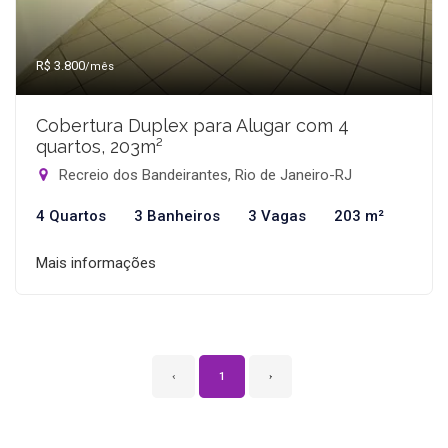
R$ 3.800
/mês
Cobertura Duplex para Alugar com 4
quartos, 203m²
Recreio dos Bandeirantes, Rio de Janeiro-RJ
4 Quartos
3 Banheiros
3 Vagas
203 m²
Mais informações
‹
1
›