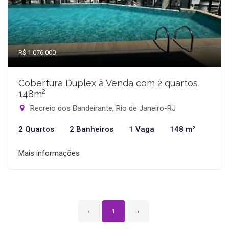
R$ 1.076.000
Cobertura Duplex à Venda com 2 quartos,
148m²
Recreio dos Bandeirante, Rio de Janeiro-RJ
2 Quartos
2 Banheiros
1 Vaga
148 m²
Mais informações
‹
1
›