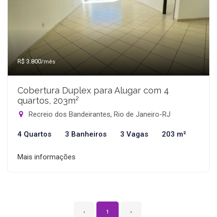
R$ 3.800
/mês
Cobertura Duplex para Alugar com 4
quartos, 203m²
Recreio dos Bandeirantes, Rio de Janeiro-RJ
4 Quartos
3 Banheiros
3 Vagas
203 m²
Mais informações
‹
1
›