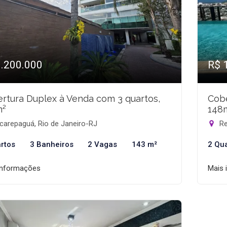
1.200.000
R$ 
rtura Duplex à Venda com 3 quartos,
Cobe
m²
148
carepaguá, Rio de Janeiro-RJ
Re
rtos
3 Banheiros
2 Vagas
143 m²
2 Qu
informações
Mais 