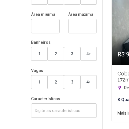
Área mínima
Área máxima
Banheiros
R$ 
1
2
3
4+
Vagas
Cobe
172m
1
2
3
4+
Rec
Características
3 Qua
Mais 