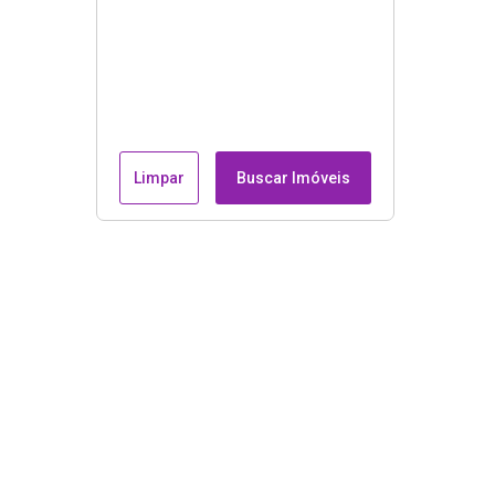
Limpar
Buscar Imóveis
Endereço e contatos
Avenida Guilherme de Almeida, nº 51, sala 205 - Recrei
dos Bandeirantes, Rio de Janeiro/RJ, CEP : 22790-100.