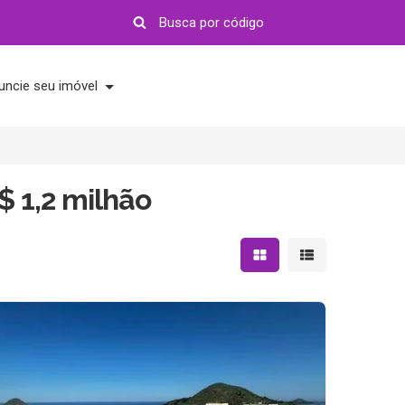
uncie seu imóvel
$ 1,2 milhão
Mostrar resultados em 
Mostrar resultad