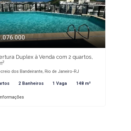
1.076.000
rtura Duplex à Venda com 2 quartos,
m²
creio dos Bandeirante, Rio de Janeiro-RJ
artos
2 Banheiros
1 Vaga
148 m²
informações