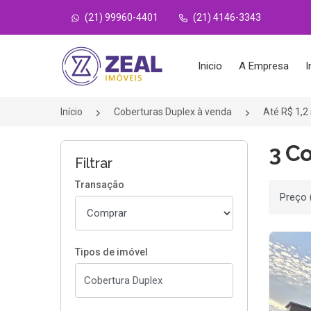
(21) 99960-4401
(21) 4146-3343
Página inicial
Inicio
A Empresa
I
Início
Coberturas Duplex à venda
Até R$ 1,2
3 Co
Filtrar
Transação
Ordenar
Tipos de imóvel