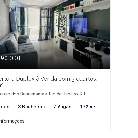
990.000
rtura Duplex à Venda com 3 quartos,
²
reio dos Bandeirantes, Rio de Janeiro-RJ
rtos
3 Banheiros
2 Vagas
172 m²
informações