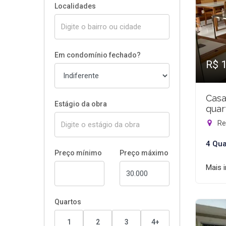
Localidades
Em condomínio fechado?
R$ 
Casa
Estágio da obra
quar
Rec
4 Qua
Preço mínimo
Preço máximo
Mais 
Quartos
1
2
3
4+