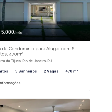
15.000
/mês
 de Condomínio para Alugar com 6
tos, 470m²
rra da Tijuca, Rio de Janeiro-RJ
artos
5 Banheiros
2 Vagas
470 m²
informações