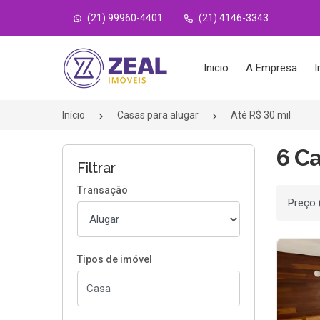
(21) 99960-4401
(21) 4146-3343
Página inicial
Inicio
A Empresa
I
Início
Casas para alugar
Até R$ 30 mil
6 Ca
Filtrar
Transação
Ordenar
Tipos de imóvel