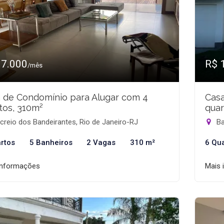
17.000
R$ 
/mês
 de Condomínio para Alugar com 4
Casa
tos, 310m²
quar
reio dos Bandeirantes, Rio de Janeiro-RJ
Ba
rtos
5 Banheiros
2 Vagas
310 m²
6 Qu
informações
Mais 