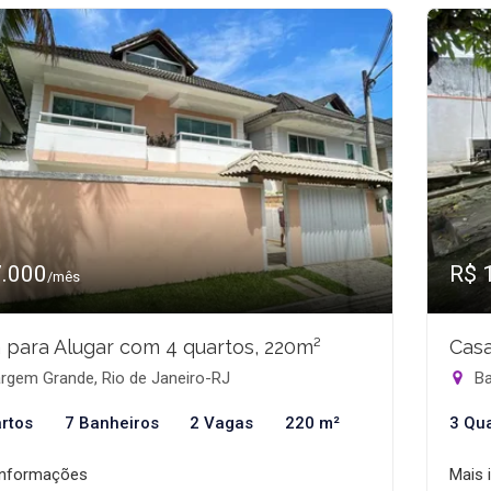
7.000
R$ 
/mês
 para Alugar com 4 quartos, 220m²
Casa
rgem Grande, Rio de Janeiro-RJ
Ba
rtos
7 Banheiros
2 Vagas
220 m²
3 Qu
informações
Mais 