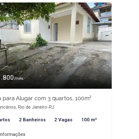
1.800
/mês
 para Alugar com 3 quartos, 100m²
ncários, Rio de Janeiro-RJ
artos
2 Banheiros
2 Vagas
100 m²
informações