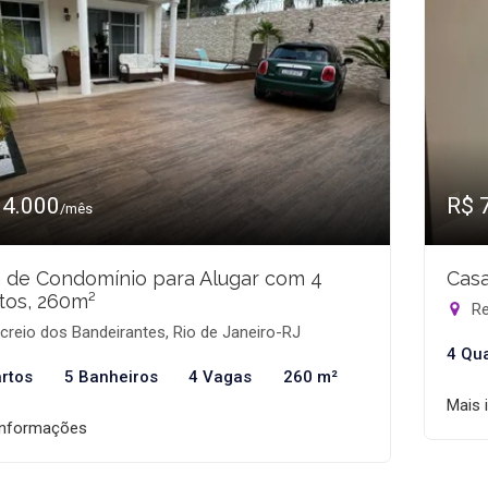
14.000
R$ 
/mês
 de Condomínio para Alugar com 4
Casa
tos, 260m²
Re
reio dos Bandeirantes, Rio de Janeiro-RJ
4 Qu
rtos
5 Banheiros
4 Vagas
260 m²
Mais 
informações