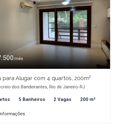
7.500
/mês
 para Alugar com 4 quartos, 200m²
creio dos Bandeirantes, Rio de Janeiro-RJ
artos
5 Banheiros
2 Vagas
200 m²
informações