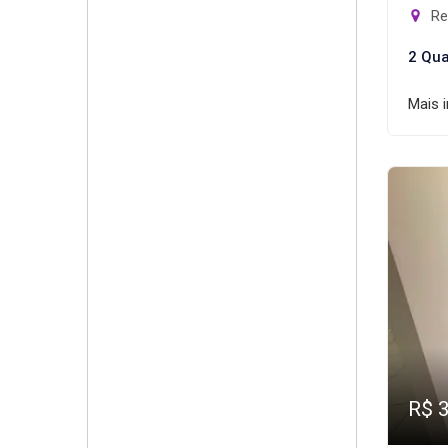
Rec
2 Qua
Mais 
R$ 