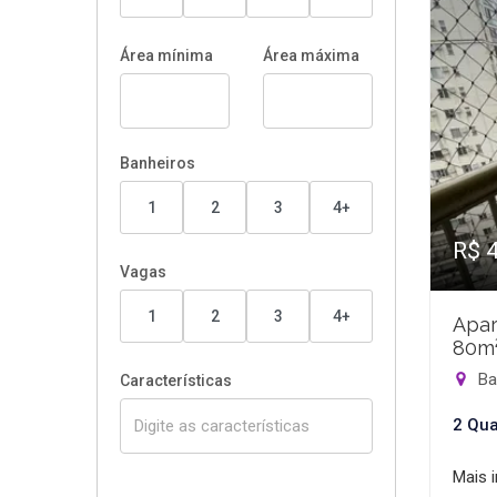
Área mínima
Área máxima
Banheiros
1
2
3
4+
R$ 
Vagas
1
2
3
4+
Apar
80m
Bar
Características
2 Qua
Mais 