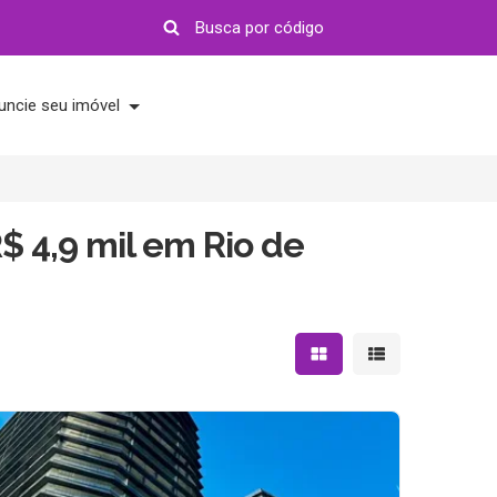
uncie seu imóvel
$ 4,9 mil em Rio de
Mostrar resultados em 
Mostrar resultad