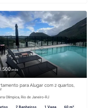
3.500
/mês
tamento para Alugar com 2 quartos,
²
rra Olímpica, Rio de Janeiro-RJ
artos
2 Banheiros
1 Vaga
60 m²