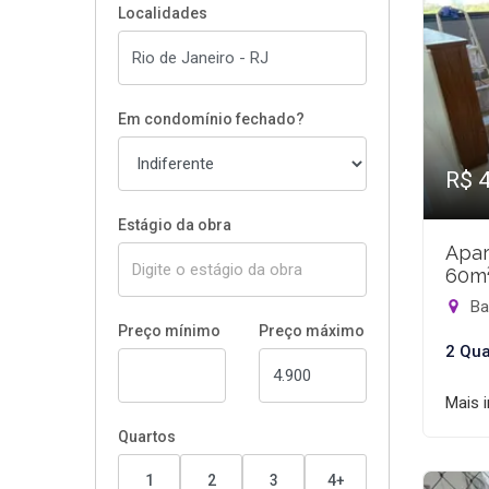
Localidades
Em condomínio fechado?
R$ 
Estágio da obra
Apar
60m
Bar
Preço mínimo
Preço máximo
2 Qua
Mais 
Quartos
1
2
3
4+