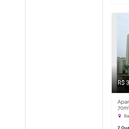
R$ 
Apar
70m
Bar
2 Qua