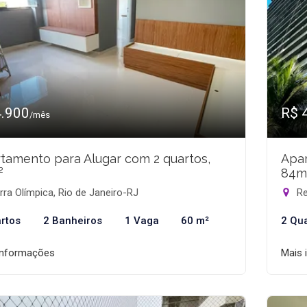
4.900
R$ 
/mês
tamento para Alugar com 2 quartos,
Apar
²
84m
ra Olímpica, Rio de Janeiro-RJ
Re
rtos
2 Banheiros
1 Vaga
60 m²
2 Qu
informações
Mais 