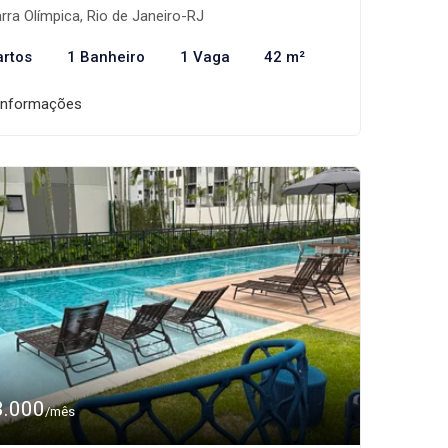
rra Olímpica, Rio de Janeiro-RJ
artos
1 Banheiro
1 Vaga
42 m²
informações
3.000
/mês