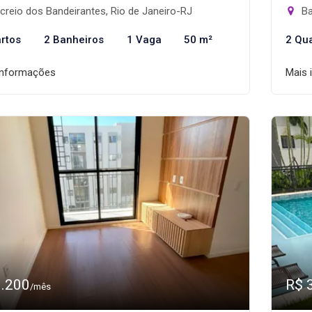
reio dos Bandeirantes, Rio de Janeiro-RJ
Ba
rtos
2 Banheiros
1 Vaga
50 m²
2 Qu
informações
Mais 
3.200
R$ 
/mês