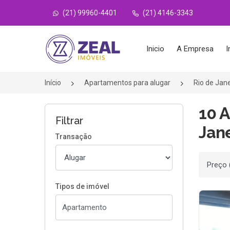
(21) 99960-4401
(21) 4146-3343
Página inicial
Inicio
A Empresa
I
Início
Apartamentos para alugar
Rio de Jan
10 A
Filtrar
Jane
Transação
Ordenar
Tipos de imóvel