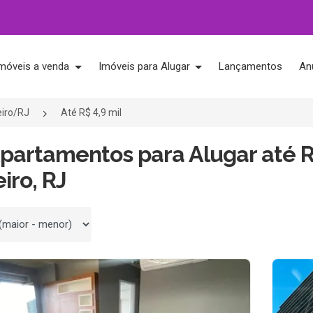
móveis a venda
Imóveis para Alugar
Lançamentos
An
eiro/RJ
Até R$ 4,9 mil
partamentos para Alugar até R
iro, RJ
 por