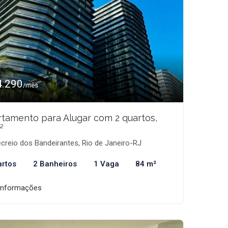
4.290
/mês
tamento para Alugar com 2 quartos,
²
creio dos Bandeirantes, Rio de Janeiro-RJ
artos
2 Banheiros
1 Vaga
84 m²
informações