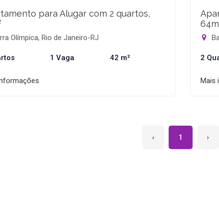
tamento para Alugar com 2 quartos,
Apar
²
64m
ra Olímpica, Rio de Janeiro-RJ
Ba
rtos
1 Vaga
42 m²
2 Qu
informações
Mais 
‹
1
›