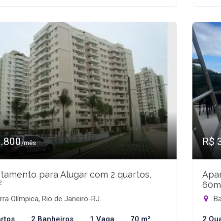
3.800
R$ 
/mês
tamento para Alugar com 2 quartos,
Apar
²
60m
ra Olímpica, Rio de Janeiro-RJ
Ba
rtos
2 Banheiros
1 Vaga
70 m²
2 Qu