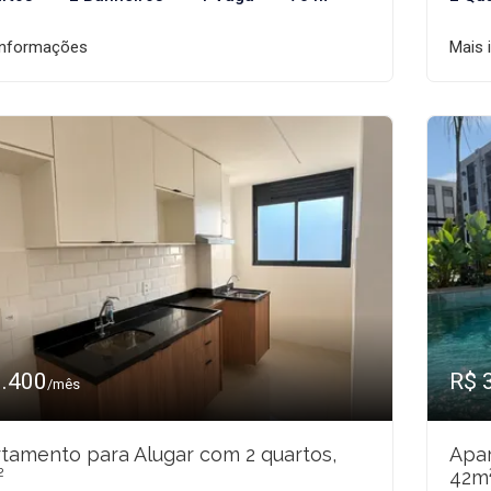
informações
Mais 
3.400
R$ 
/mês
tamento para Alugar com 2 quartos,
Apar
²
42m