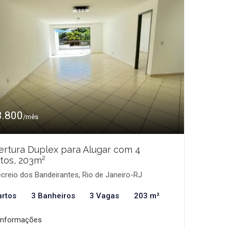
3.800
/mês
rtura Duplex para Alugar com 4
tos, 203m²
creio dos Bandeirantes, Rio de Janeiro-RJ
artos
3 Banheiros
3 Vagas
203 m²
informações