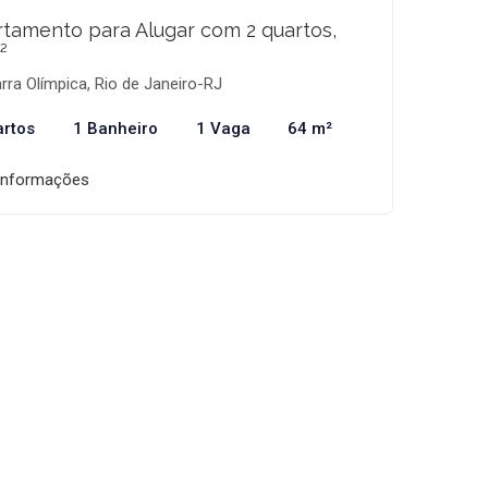
tamento para Alugar com 2 quartos,
²
rra Olímpica, Rio de Janeiro-RJ
artos
1 Banheiro
1 Vaga
64 m²
informações