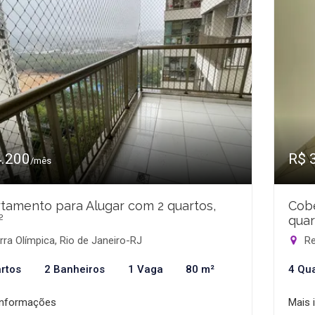
4.200
R$ 
/mês
tamento para Alugar com 2 quartos,
Cobe
²
quar
ra Olímpica, Rio de Janeiro-RJ
Re
rtos
2 Banheiros
1 Vaga
80 m²
4 Qu
informações
Mais 