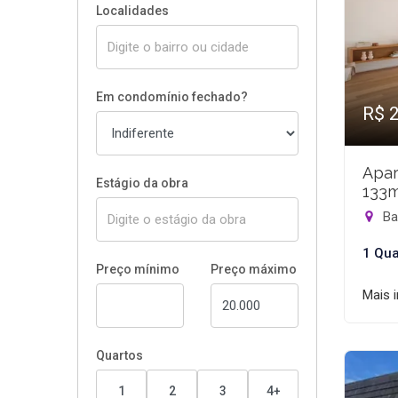
Localidades
Em condomínio fechado?
R$ 
Apar
Estágio da obra
133
Bar
1 Qua
Preço mínimo
Preço máximo
Mais 
Quartos
1
2
3
4+