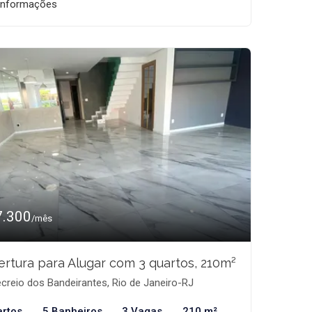
informações
7.300
/mês
rtura para Alugar com 3 quartos, 210m²
creio dos Bandeirantes, Rio de Janeiro-RJ
artos
5 Banheiros
3 Vagas
210 m²