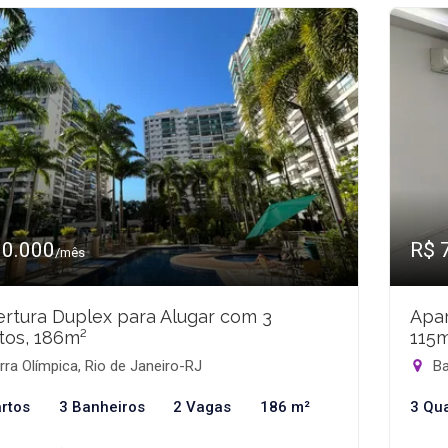
10.000
R$ 
/mês
rtura Duplex para Alugar com 3
Apar
tos, 186m²
115
ra Olímpica, Rio de Janeiro-RJ
Ba
rtos
3 Banheiros
2 Vagas
186 m²
3 Qu