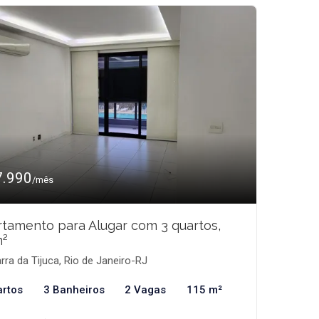
7.990
/mês
tamento para Alugar com 3 quartos,
m²
rra da Tijuca, Rio de Janeiro-RJ
artos
3 Banheiros
2 Vagas
115 m²