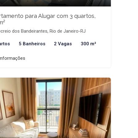
tamento para Alugar com 3 quartos,
m²
creio dos Bandeirantes, Rio de Janeiro-RJ
artos
5 Banheiros
2 Vagas
300 m²
informações