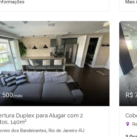
informações
Mais 
7.500
R$ 
/mês
rtura Duplex para Alugar com 2
Cobe
tos, 140m²
Re
reio dos Bandeirantes, Rio de Janeiro-RJ
3 Qu