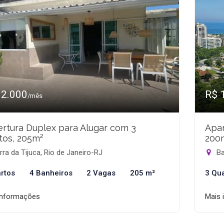
12.000
R$ 
/mês
rtura Duplex para Alugar com 3
Apar
tos, 205m²
200
ra da Tijuca, Rio de Janeiro-RJ
Ba
rtos
4 Banheiros
2 Vagas
205 m²
3 Qu
informações
Mais 