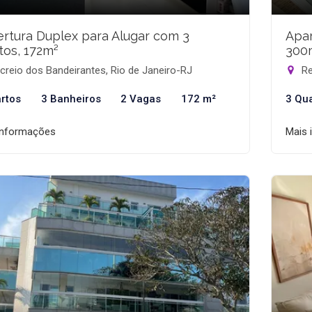
rtura Duplex para Alugar com 3
Apar
tos, 172m²
300
reio dos Bandeirantes, Rio de Janeiro-RJ
Re
rtos
3 Banheiros
2 Vagas
172 m²
3 Qu
informações
Mais 