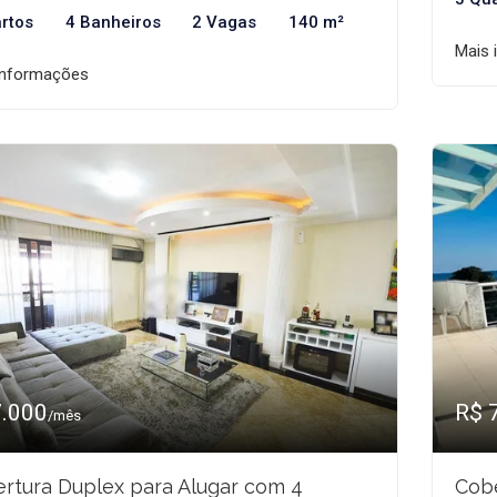
rtos
4 Banheiros
2 Vagas
140 m²
Mais 
informações
7.000
R$ 
/mês
rtura Duplex para Alugar com 4
Cobe