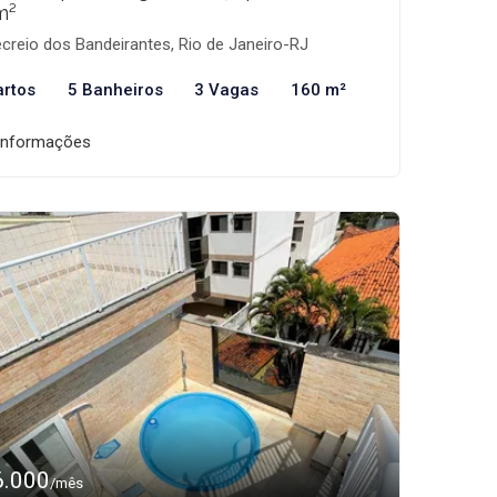
m²
creio dos Bandeirantes, Rio de Janeiro-RJ
artos
5 Banheiros
3 Vagas
160 m²
informações
6.000
/mês