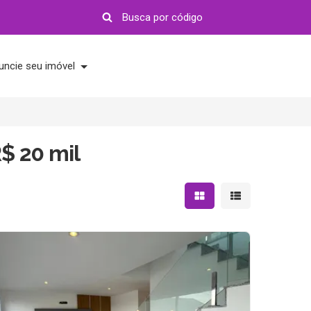
uncie seu imóvel
$ 20 mil
Mostrar resultados em 
Mostrar resultad