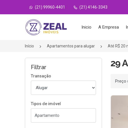
(21) 99960-4401
(21) 4146-3343
Página inicial
Inicio
A Empresa
I
Início
Apartamentos para alugar
Até R$ 20 
29 A
Filtrar
Transação
Ordenar
Tipos de imóvel