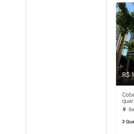
R$ 
Cobe
quar
Bar
3 Qua