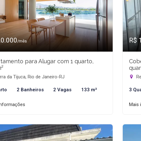
20.000
R$ 
/mês
tamento para Alugar com 1 quarto,
Cobe
m²
quar
ra da Tijuca, Rio de Janeiro-RJ
Re
rto
2 Banheiros
2 Vagas
133 m²
3 Qu
informações
Mais 