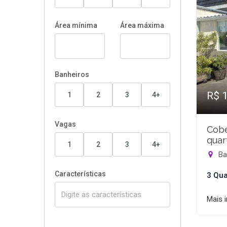
Área mínima
Área máxima
Banheiros
R$ 
1
2
3
4+
Vagas
Cobe
quar
1
2
3
4+
Bar
Características
3 Qua
Mais 