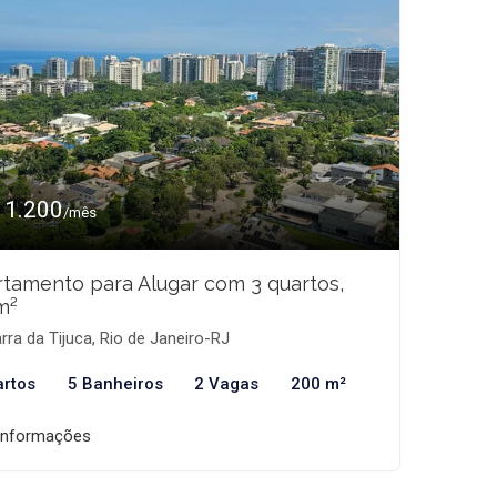
11.200
/mês
tamento para Alugar com 3 quartos,
m²
rra da Tijuca, Rio de Janeiro-RJ
artos
5 Banheiros
2 Vagas
200 m²
informações