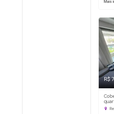
Mais 
R$ 
Cobe
quar
Rec