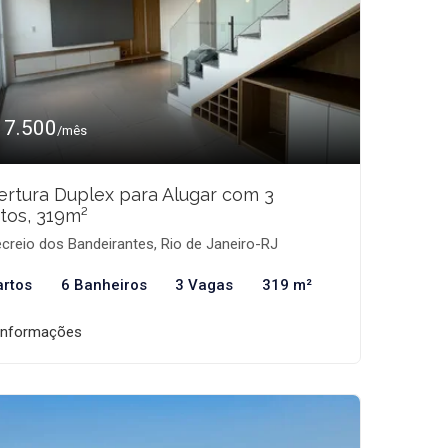
17.500
/mês
rtura Duplex para Alugar com 3
tos, 319m²
creio dos Bandeirantes, Rio de Janeiro-RJ
artos
6 Banheiros
3 Vagas
319 m²
informações