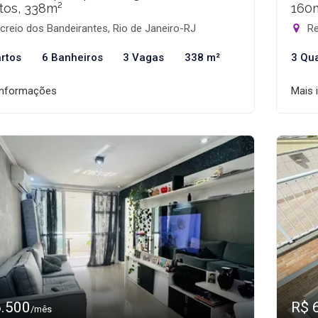
tos, 338m²
160
reio dos Bandeirantes, Rio de Janeiro-RJ
Re
rtos
6 Banheiros
3 Vagas
338 m²
3 Qu
informações
Mais 
6.500
R$ 
/mês