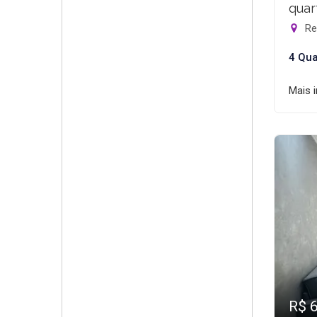
quar
Rec
4 Qua
Mais 
R$ 